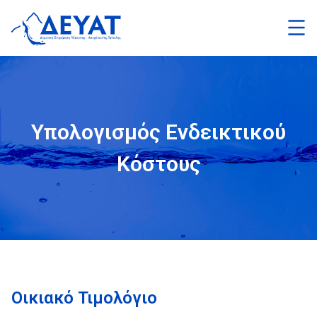
Παράκαμψη
προς
το
κυρίως
περιεχόμενο
Υπολογισμός Ενδεικτικού
Κόστους
Οικιακό Τιμολόγιο