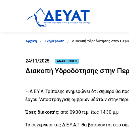
Παράκαμψη
προς
το
κυρίως
περιεχόμενο
Breadcrumb
Αρχική
Ενημέρωση
Διακοπή Υδροδότησης στην Περι
24/11/2025
ΑΝΑΚΟΙΝΩΣΗ
Διακοπή Υδροδότησης στην Πε
Η Δ.Ε.Υ.Α. Τρίπολης ενημερώνει ότι σήμερα θα 
έργου “Αποστράγγιση ομβρίων υδάτων στην περιο
Ώρες διακοπής:
από 09:30 π.μ. έως 14:30 μ.μ.
Τα συνεργεία της Δ.Ε.Υ.Α.Τ. θα βρίσκονται στο 