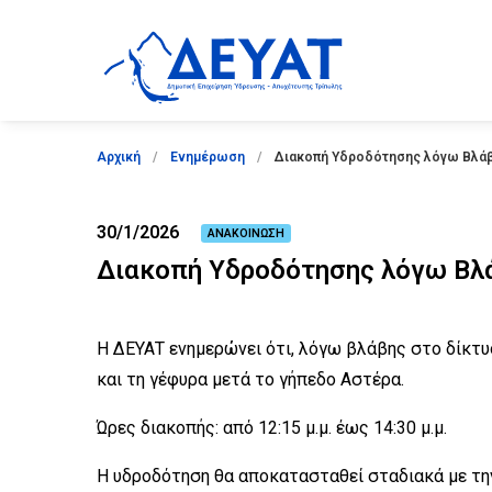
Παράκαμψη
προς
το
κυρίως
περιεχόμενο
Breadcrumb
Αρχική
Ενημέρωση
Διακοπή Υδροδότησης λόγω Βλά
30/1/2026
ΑΝΑΚΟΙΝΩΣΗ
Διακοπή Υδροδότησης λόγω Βλ
Η ΔΕΥΑΤ ενημερώνει ότι, λόγω βλάβης στο δίκτυ
και τη γέφυρα μετά το γήπεδο Αστέρα.
Ώρες διακοπής: από 12:15 μ.μ. έως 14:30 μ.μ.
Η υδροδότηση θα αποκατασταθεί σταδιακά με τη